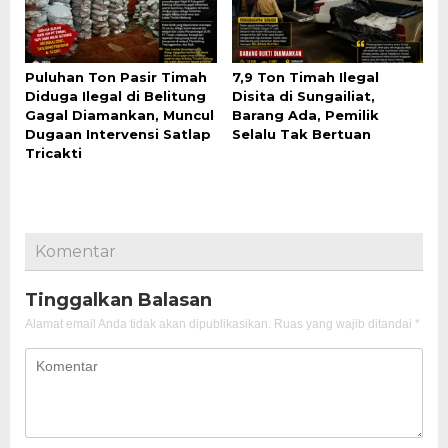
Puluhan Ton Pasir Timah
7,9 Ton Timah Ilegal
Diduga Ilegal di Belitung
Disita di Sungailiat,
Gagal Diamankan, Muncul
Barang Ada, Pemilik
Dugaan Intervensi Satlap
Selalu Tak Bertuan
Tricakti
Komentar
Tinggalkan Balasan
Alamat email Anda tidak akan dipublikasikan.
Ruas yang wajib ditandai
*