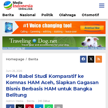
Lewati
ke
konten
Berita
Nasional
Politik
Olahraga
Otomotif
PPM
Homepage
Berita
/
Babel
Studi
Oleh
Juni 26, 2026
Komparatif
Admin
PPM Babel Studi Komparatif ke
ke
Media
Komnas
Komnas HAM Aceh, Siapkan Gagasan
HAM
Bisnis Berbasis HAM untuk Bangka
Aceh,
Siapkan
Belitung
Gagasan
Admin Media
Berita
-
-
245 Dilihat
Bisnis
Berbasis