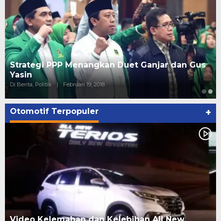
Strategi PPP Menangkan Duet Ganjar dan Gus
Yasin
Di Berita, Politik
|
Februari 19, 2018
Otomotif Terpopuler
+
Video Kelemahan dan Kelebihan All New