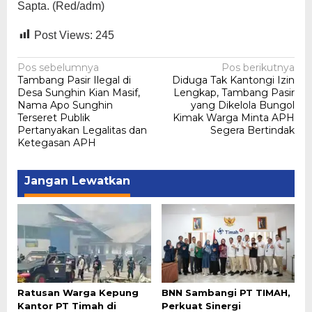
Sapta. (Red/adm)
Post Views:
245
Navigasi
Pos sebelumnya
Pos berikutnya
Tambang Pasir Ilegal di
Diduga Tak Kantongi Izin
pos
Desa Sunghin Kian Masif,
Lengkap, Tambang Pasir
Nama Apo Sunghin
yang Dikelola Bungol
Terseret Publik
Kimak Warga Minta APH
Pertanyakan Legalitas dan
Segera Bertindak
Ketegasan APH
Jangan Lewatkan
Ratusan Warga Kepung
BNN Sambangi PT TIMAH,
Kantor PT Timah di
Perkuat Sinergi