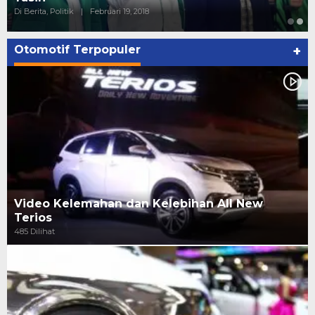
Di Berita, Politik
|
Februari 19, 2018
Otomotif Terpopuler
+
Video Kelemahan dan Kelebihan All New
Terios
485 Dilihat