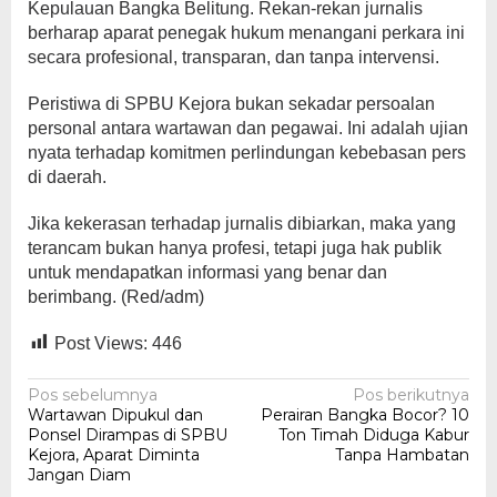
Kepulauan Bangka Belitung. Rekan-rekan jurnalis
berharap aparat penegak hukum menangani perkara ini
secara profesional, transparan, dan tanpa intervensi.
Peristiwa di SPBU Kejora bukan sekadar persoalan
personal antara wartawan dan pegawai. Ini adalah ujian
nyata terhadap komitmen perlindungan kebebasan pers
di daerah.
Jika kekerasan terhadap jurnalis dibiarkan, maka yang
terancam bukan hanya profesi, tetapi juga hak publik
untuk mendapatkan informasi yang benar dan
berimbang. (Red/adm)
Post Views:
446
Navigasi
Pos sebelumnya
Pos berikutnya
Wartawan Dipukul dan
Perairan Bangka Bocor? 10
pos
Ponsel Dirampas di SPBU
Ton Timah Diduga Kabur
Kejora, Aparat Diminta
Tanpa Hambatan
Jangan Diam