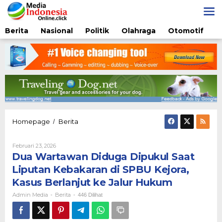
Lewati
ke
konten
Berita
Nasional
Politik
Olahraga
Otomotif
Dua
Homepage
Berita
/
Wartawan
Diduga
Oleh
Februari 23, 2026
Dipukul
Admin
Dua Wartawan Diduga Dipukul Saat
Saat
Media
Liputan
Liputan Kebakaran di SPBU Kejora,
Kebakaran
Kasus Berlanjut ke Jalur Hukum
di
SPBU
Admin Media
Berita
-
-
446 Dilihat
Kejora,
Kasus
Berlanjut