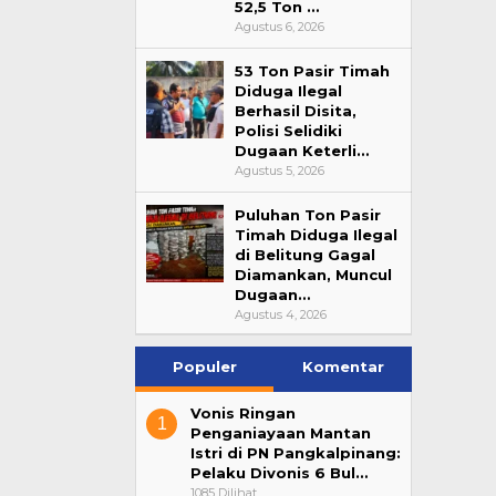
52,5 Ton …
Agustus 6, 2026
53 Ton Pasir Timah
Diduga Ilegal
Berhasil Disita,
Polisi Selidiki
Ini Dia Hubungan Partai Garuda
Strategi PPP
Dugaan Keterli…
dengan Gerindra
Ganjar dan G
Agustus 5, 2026
Di Berita, Politik
|
Februari 19, 2018
Di Berita, Politik
|
F
Puluhan Ton Pasir
Timah Diduga Ilegal
di Belitung Gagal
Diamankan, Muncul
Dugaan…
Agustus 4, 2026
Populer
Komentar
Vonis Ringan
1
Penganiayaan Mantan
Istri di PN Pangkalpinang:
Pelaku Divonis 6 Bul…
1085 Dilihat