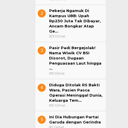
Pekerja Ngamuk Di
2
Kampus UBB: Upah
Rp230 Juta Tak Dibayar,
Ancam Bongkar Atap
Ge…
929 Dilihat
Pasir Padi Bergejolak!
3
Nama Wiwik CV BSI
Disorot, Dugaan
Penguasaan Laut hingga
…
919 Dilihat
Diduga Ditolak RS Bakti
4
Wara, Pasien Pasca
Operasi Meninggal Dunia,
Keluarga Tem…
857 Dilihat
Ini Dia Hubungan Partai
5
Garuda dengan Gerindra
811 Dilihat