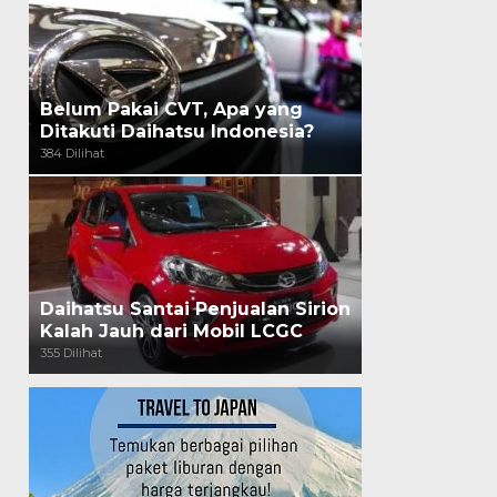
Belum Pakai CVT, Apa yang
Ditakuti Daihatsu Indonesia?
384 Dilihat
Daihatsu Santai Penjualan Sirion
Kalah Jauh dari Mobil LCGC
355 Dilihat