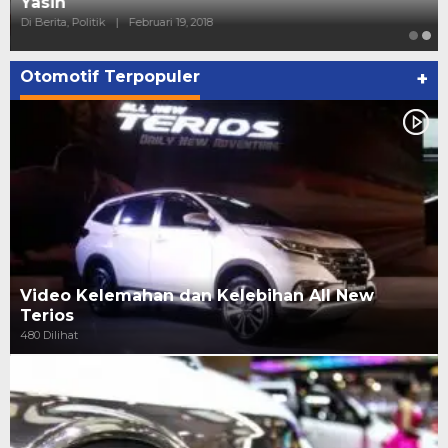
Yasin
Di Berita, Politik
|
Februari 19, 2018
Otomotif Terpopuler
+
Video Kelemahan dan Kelebihan All New
Terios
480 Dilihat