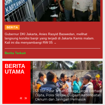
BERITA
Gubernur DKI Jakarta, Anies Rasyid Baswedan, melihat
langsung kondisi banjir yang terjadi di Jakarta Kamis malam.
Kali ini dia menyambangi RW 05
Berita Terkait
BERITA
UTAMA
pkan, Publik
53 Ton Pasir Timah Diduga Ilegal Berhasil
 Tuntas Kasus
Disita, Polisi Selidiki Dugaan Keterlibatan
«
»
al
Oknum dan Jaringan Pemasok