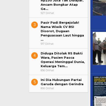
Rp230 Juta Tak Dibayar,
Ancam Bongkar Atap
Ge…
927 Dilihat
Pasir Padi Bergejolak!
3
Nama Wiwik CV BSI
Disorot, Dugaan
Penguasaan Laut hingga
…
917 Dilihat
Diduga Ditolak RS Bakti
4
Wara, Pasien Pasca
Operasi Meninggal Dunia,
Keluarga Tem…
856 Dilihat
Ini Dia Hubungan Partai
5
Garuda dengan Gerindra
806 Dilihat