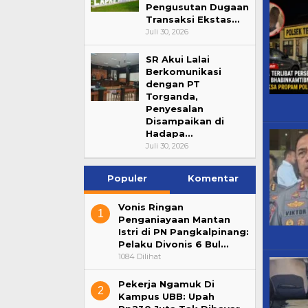
Pengusutan Dugaan
Transaksi Ekstas…
Juli 30, 2026
SR Akui Lalai
Berkomunikasi
dengan PT
Torganda,
Penyesalan
Disampaikan di
Hadapa…
Juli 30, 2026
Populer
Komentar
Vonis Ringan
1
Penganiayaan Mantan
Istri di PN Pangkalpinang:
Pelaku Divonis 6 Bul…
1084 Dilihat
Pekerja Ngamuk Di
2
Kampus UBB: Upah