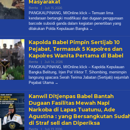
Masyarakat
Oleh
Berita
|
Juli 15, 2026
Admin
PANGKALPINANG, MIOnline.klick – Temuan lima
Media
kendaraan bertangki modifikasi dan dugaan penggunaan
barcode subsidi ganda dalam kegiatan penertiban yang
dilakukan Polda Kepulauan Bangka
Kapolda Babel Pimpin Sertijab 10
Pejabat, Termasuk 5 Kapolres dan
Kapolres Wanita Pertama di Babel
Oleh
Berita
|
Juli 14, 2026
Admin
PANGKALPINANG, MIOnline.klick – Kapolda Kepulauan
Media
Bangka Belitung, Irjen Pol Viktor T. Sihombing, memimpin
langsung upacara Serah Terima Jabatan (Sertijab) sejumlah
Pejabat Utama
Kanwil Ditjenpas Babel Bantah
Dugaan Fasilitas Mewah Napi
Narkoba di Lapas Tuatunu, Ade
Agustina : yang Bersangkutan Suda
di Straf sell dan Diperiksa
Oleh
Berita
|
Juli 13, 2026