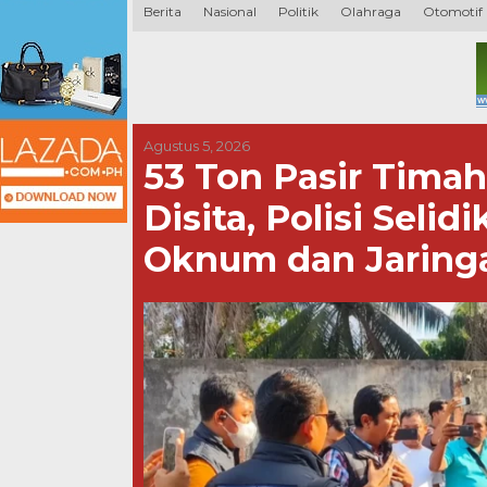
Berita
Nasional
Politik
Olahraga
Otomotif
Agustus 5, 2026
53 Ton Pasir Timah
Disita, Polisi Seli
Oknum dan Jaring