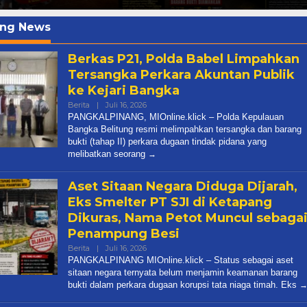
ing News
ndonesiaonline.click
Berkas P21, Polda Babel Limpahkan
Tersangka Perkara Akuntan Publik
 Menangkan Duet
Ini Dia Hubungan Partai Garud
ke Kejari Bangka
us Yasin
dengan Gerindra
Oleh
Berita
|
Juli 16, 2026
Admin
ebruari 19, 2018
Di Berita, Politik
|
Februari 19, 2018
PANGKALPINANG, MIOnline.klick – Polda Kepulauan
Media
Bangka Belitung resmi melimpahkan tersangka dan barang
bukti (tahap II) perkara dugaan tindak pidana yang
melibatkan seorang
Aset Sitaan Negara Diduga Dijarah,
Eks Smelter PT SJI di Ketapang
Dikuras, Nama Petot Muncul sebaga
Penampung Besi
Oleh
Berita
|
Juli 16, 2026
Admin
PANGKALPINANG MIOnline.klick – Status sebagai aset
Media
sitaan negara ternyata belum menjamin keamanan barang
bukti dalam perkara dugaan korupsi tata niaga timah. Eks