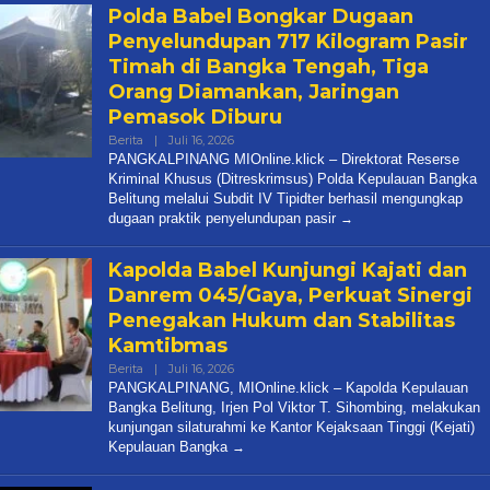
Polda Babel Bongkar Dugaan
Penyelundupan 717 Kilogram Pasir
Timah di Bangka Tengah, Tiga
Orang Diamankan, Jaringan
Pemasok Diburu
Oleh
Berita
|
Juli 16, 2026
Admin
PANGKALPINANG MIOnline.klick – Direktorat Reserse
Media
Kriminal Khusus (Ditreskrimsus) Polda Kepulauan Bangka
Belitung melalui Subdit IV Tipidter berhasil mengungkap
dugaan praktik penyelundupan pasir
Kapolda Babel Kunjungi Kajati dan
Danrem 045/Gaya, Perkuat Sinergi
Penegakan Hukum dan Stabilitas
Kamtibmas
Oleh
Berita
|
Juli 16, 2026
Admin
PANGKALPINANG, MIOnline.klick – Kapolda Kepulauan
Media
Bangka Belitung, Irjen Pol Viktor T. Sihombing, melakukan
kunjungan silaturahmi ke Kantor Kejaksaan Tinggi (Kejati)
Kepulauan Bangka