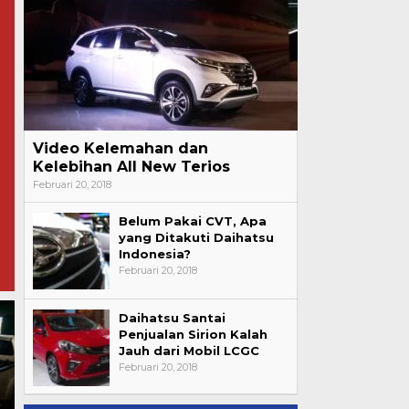
Video Kelemahan dan
Kelebihan All New Terios
Februari 20, 2018
Belum Pakai CVT, Apa
yang Ditakuti Daihatsu
Indonesia?
Februari 20, 2018
Daihatsu Santai
Penjualan Sirion Kalah
53 Ton Pasir Timah Diduga
Jauh dari Mobil LCGC
SR Akui Lalai Berkomunikasi
Ilegal Berhasil Disita, Polisi
Februari 20, 2018
dengan PT Torganda,
Selidiki Dugaan Keterlibatan
Penyesalan Disampaikan di
Oknum dan Jaringan
a
Hadapan Majelis Hakim
Pemasok