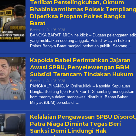
Terlibat Perselingkuhan, Oknum
Bhabinkamtibmas Polsek Tempilan
Diperiksa Propam Polres Bangka
Barat
Oleh
Berita
|
Juli 16, 2026
Admin
BANGKA BARAT, MIOnline.klick – Dugaan pelanggaran etik
Media
yang melibatkan seorang anggota Polri di wilayah hukum
Polres Bangka Barat menjadi perhatian publik. Seorang
Kapolda Babel Perintahkan Jajaran
Awasi SPBU, Penyelewengan BBM
Subsidi Terancam Tindakan Hukum
Oleh
Berita
|
Juli 15, 2026
Admin
PANGKALPINANG, MIOnline.klick – Kapolda Kepulauan
Media
Bangka Belitung Irjen Pol Viktor T. Sihombing menegaskan
komitmennya dalam mengawasi distribusi Bahan Bakar
Minyak (BBM) bersubsidi
Kelalaian Pengawasan SPBU Disorot
Patra Niaga Diminta Tegas Beri
Sanksi Demi Lindungi Hak