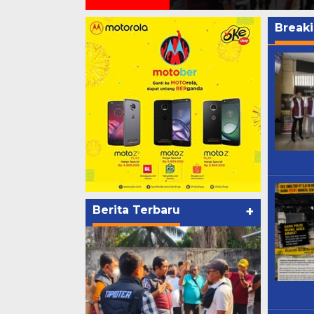
Break
mediai
Ini Dia Hubungan Partai Garuda
Strategi PPP
dengan Gerindra
Ganjar dan G
Di Berita, Politik
|
Februari 19, 2018
Di Berita, Politik
|
F
Berita Terbaru
+