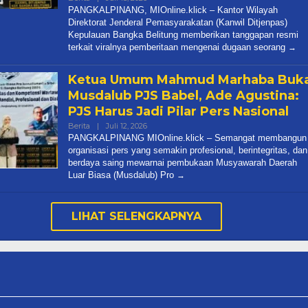
Admin
PANGKALPINANG, MIOnline.klick – Kantor Wilayah
Media
Direktorat Jenderal Pemasyarakatan (Kanwil Ditjenpas)
Kepulauan Bangka Belitung memberikan tanggapan resmi
terkait viralnya pemberitaan mengenai dugaan seorang
Ketua Umum Mahmud Marhaba Buk
Musdalub PJS Babel, Ade Agustina:
PJS Harus Jadi Pilar Pers Nasional
Oleh
Berita
|
Juli 12, 2026
Admin
PANGKALPINANG MIOnline.klick – Semangat membangun
Media
organisasi pers yang semakin profesional, berintegritas, dan
berdaya saing mewarnai pembukaan Musyawarah Daerah
Luar Biasa (Musdalub) Pro
LIHAT SELENGKAPNYA