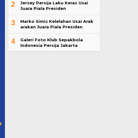
2
Jersey Persija Laku Keras Usai
Juara Piala Presiden
3
Marko Simic Kelelahan Usai Arak
arakan Juara Piala Presiden
4
Galeri Foto Klub Sepakbola
Indonesia Persija Jakarta
h