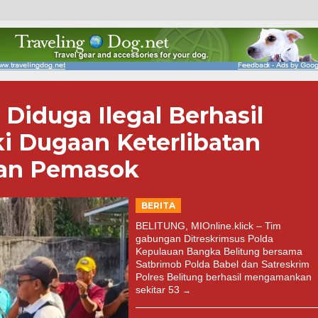
 Diduga Ilegal Berhasil
diki Dugaan Keterlibatan
an Pemasok
BERITA
BELITUNG, MIOnline.klick – Tim
gabungan Ditreskrimsus Polda
Kepulauan Bangka Belitung bersama
Satbrimob Polda Babel dan Satreskrim
Polres Belitung berhasil mengamankan
sekitar 53