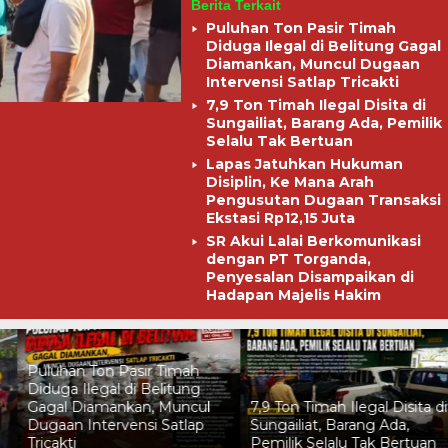
Berita Terkait
Puluhan Ton Pasir Timah
Diduga Ilegal di Belitung Gagal
Diamankan, Muncul Dugaan
Intervensi Satlap Tricakti
7,9 Ton Timah Ilegal Disita di
Sungailiat, Barang Ada, Pemilik
Selalu Tak Bertuan
Lapas Jatuhkan Hukuman
Disiplin, Ke Mana Arah
Pengusutan Dugaan Transaksi
Ekstasi Rp12,15 Juta
SR Akui Lalai Berkomunikasi
dengan PT Torganda,
Penyesalan Disampaikan di
Hadapan Majelis Hakim
Lapas Jatuhkan Hukuman
7,9 Ton Timah Ilegal Disita di
Disiplin, Ke Mana Arah
Sungailiat, Barang Ada,
Pengusutan Dugaan
Pemilik Selalu Tak Bertuan
Transaksi Ekstasi Rp12,15 Jut