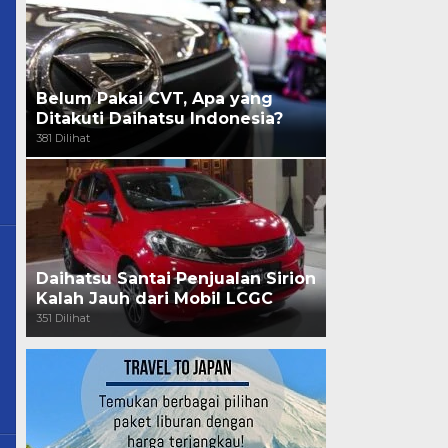
Belum Pakai CVT, Apa yang
Ditakuti Daihatsu Indonesia?
381 Dilihat
Daihatsu Santai Penjualan Sirion
Kalah Jauh dari Mobil LCGC
351 Dilihat