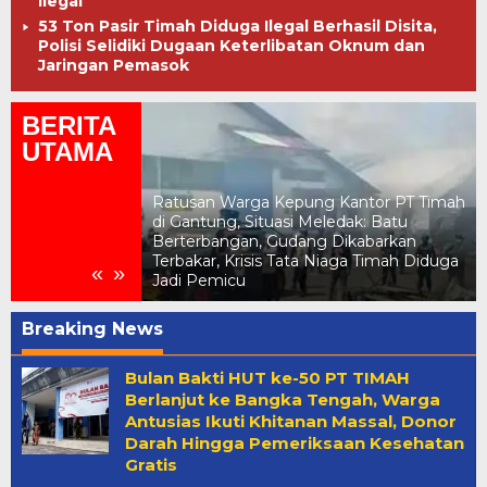
Ilegal
53 Ton Pasir Timah Diduga Ilegal Berhasil Disita,
Polisi Selidiki Dugaan Keterlibatan Oknum dan
Jaringan Pemasok
BERITA
UTAMA
r SJI
Ratusan Warga Kepung Kantor PT Timah
 Cerobong
di Gantung, Situasi Meledak: Batu
Dijual kepada
Berterbangan, Gudang Dikabarkan
Ketam, Aparat
Terbakar, Krisis Tata Niaga Timah Diduga
«
»
Jadi Pemicu
Breaking News
mediaindonesiaonline.click
Bulan Bakti HUT ke-50 PT TIMAH
Berlanjut ke Bangka Tengah, Warga
Antusias Ikuti Khitanan Massal, Donor
Darah Hingga Pemeriksaan Kesehatan
Gratis