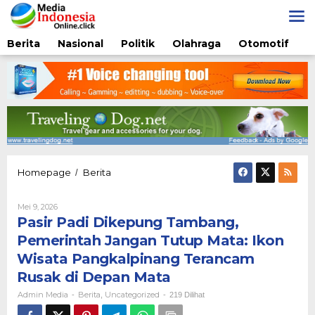
Lewati
ke
konten
Berita
Nasional
Politik
Olahraga
Otomotif
Pasir
Homepage
Berita
/
Padi
Dikepung
Oleh
Mei 9, 2026
Tambang,
Admin
Pasir Padi Dikepung Tambang,
Pemerintah
Media
Jangan
Pemerintah Jangan Tutup Mata: Ikon
Tutup
Wisata Pangkalpinang Terancam
Mata:
Ikon
Rusak di Depan Mata
Wisata
Admin Media
Berita
Uncategorized
-
,
-
219 Dilihat
Pangkalpinang
Terancam