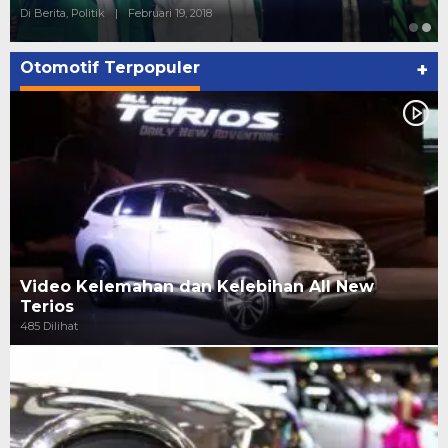
Di Berita, Politik
|
Februari 19, 2018
Otomotif Terpopuler
+
Video Kelemahan dan Kelebihan All New
Terios
485 Dilihat