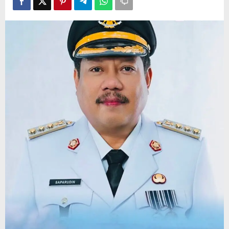
Rusak
di
Depan
Mata