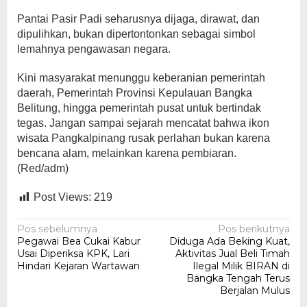
Pantai Pasir Padi seharusnya dijaga, dirawat, dan
dipulihkan, bukan dipertontonkan sebagai simbol
lemahnya pengawasan negara.
Kini masyarakat menunggu keberanian pemerintah
daerah, Pemerintah Provinsi Kepulauan Bangka
Belitung, hingga pemerintah pusat untuk bertindak
tegas. Jangan sampai sejarah mencatat bahwa ikon
wisata Pangkalpinang rusak perlahan bukan karena
bencana alam, melainkan karena pembiaran.
(Red/adm)
Post Views:
219
Navigasi
Pos sebelumnya
Pos berikutnya
Pegawai Bea Cukai Kabur
Diduga Ada Beking Kuat,
pos
Usai Diperiksa KPK, Lari
Aktivitas Jual Beli Timah
Hindari Kejaran Wartawan
Ilegal Milik BIRAN di
Bangka Tengah Terus
Berjalan Mulus