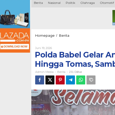
Berita
Nasional
Politik
Olahraga
Otomotif
Polda
Homepage
Berita
/
Babel
Gelar
Oleh
Juni 19, 2026
Anjangsana
Admin
Polda Babel Gelar 
Ke
Media
Purnawirawan
Hingga Tomas, Samb
Hingga
Tomas,
Admin Media
Berita
Sambut
-
-
231 Dilihat
HUT
Bhayangkara
Ke
80