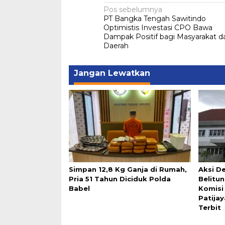
Navigasi
Pos sebelumnya
PT Bangka Tengah Sawitindo
pos
Optimistis Investasi CPO Bawa
Dampak Positif bagi Masyarakat d
Daerah
Jangan Lewatkan
Simpan 12,8 Kg Ganja di Rumah,
Aksi D
Pria 51 Tahun Diciduk Polda
Belitu
Babel
Komisi
Patija
Terbit