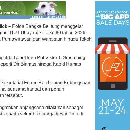
ick –
Polda Bangka Belitung menggelar
mbut HUT Bhayangkara ke 80 tahun 2026.
 Menangkan Duet
Ini Dia Hubungan Partai Garud
a Purnawirawan dan Warakauri hingga Tokoh
us Yasin
dengan Gerindra
ebruari 19, 2018
Di Berita, Politik
|
Februari 19, 2018
olda Babel Irjen Pol Viktor T. Sihombing
eperti Dir Binmas hingga Kabid Humas
i Sekretariat Forum Pembauran Kebangsaan
sana, suasana hangat dan penuh
n tersebut.
engatakan anjangsana dilakukan sebagai
 kepada seluruh keluarga besar Polri di