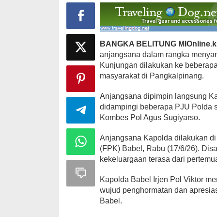
BANGKA BELITUNG MIOnline.kl
anjangsana dalam rangka menya
Ini Dia Hubungan Partai Garuda
Strategi PPP
Kunjungan dilakukan ke beberap
dengan Gerindra
Ganjar dan G
masyarakat di Pangkalpinang.
Di Berita, Politik
|
Februari 19, 2018
Di Berita, Politik
|
F
Anjangsana dipimpin langsung Kap
didampingi beberapa PJU Polda s
Kombes Pol Agus Sugiyarso.
Anjangsana Kapolda dilakukan d
(FPK) Babel, Rabu (17/6/26). Di
kekeluargaan terasa dari pertemua
Kapolda Babel Irjen Pol Viktor m
wujud penghormatan dan apresiasi
Babel.