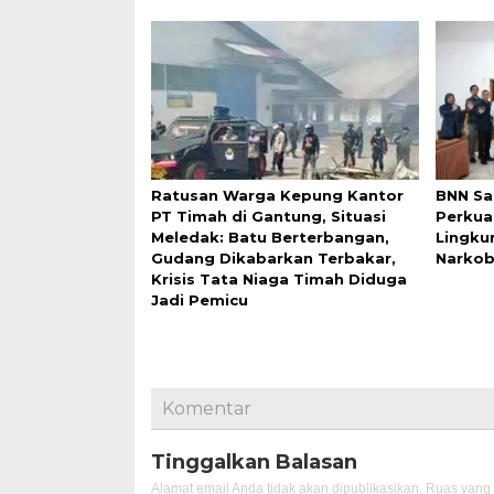
Ratusan Warga Kepung Kantor
BNN Sa
PT Timah di Gantung, Situasi
Perkua
Meledak: Batu Berterbangan,
Lingku
Gudang Dikabarkan Terbakar,
Narko
Krisis Tata Niaga Timah Diduga
Jadi Pemicu
Komentar
Tinggalkan Balasan
Alamat email Anda tidak akan dipublikasikan.
Ruas yang 