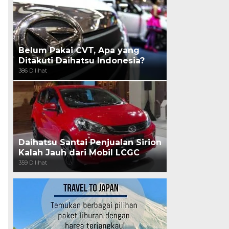
Belum Pakai CVT, Apa yang
Ditakuti Daihatsu Indonesia?
386 Dilihat
Daihatsu Santai Penjualan Sirion
Kalah Jauh dari Mobil LCGC
359 Dilihat