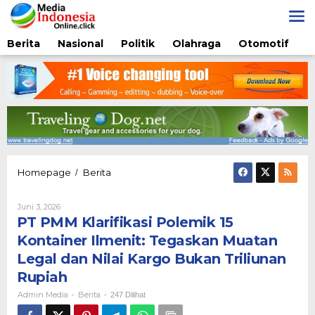
Lewati
ke
konten
Berita
Nasional
Politik
Olahraga
Otomotif
PT
Homepage
Berita
/
PMM
Klarifikasi
Oleh
Juni 3, 2026
Polemik
Admin
PT PMM Klarifikasi Polemik 15
15
Media
Kontainer
Kontainer Ilmenit: Tegaskan Muatan
Ilmenit:
Legal dan Nilai Kargo Bukan Triliunan
Tegaskan
Muatan
Rupiah
Legal
Admin Media
Berita
-
-
247 Dilihat
dan
Nilai