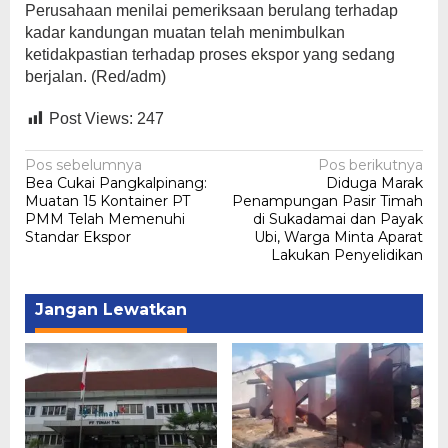
Perusahaan menilai pemeriksaan berulang terhadap
kadar kandungan muatan telah menimbulkan
ketidakpastian terhadap proses ekspor yang sedang
berjalan
. (Red/adm)
Post Views:
247
Navigasi
Pos sebelumnya
Pos berikutnya
Bea Cukai Pangkalpinang:
Diduga Marak
pos
Muatan 15 Kontainer PT
Penampungan Pasir Timah
PMM Telah Memenuhi
di Sukadamai dan Payak
Standar Ekspor
Ubi, Warga Minta Aparat
Lakukan Penyelidikan
Jangan Lewatkan