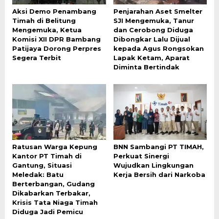
Aksi Demo Penambang
Penjarahan Aset Smelter
Timah di Belitung
SJI Mengemuka, Tanur
Mengemuka, Ketua
dan Cerobong Diduga
Komisi XII DPR Bambang
Dibongkar Lalu Dijual
Patijaya Dorong Perpres
kepada Agus Rongsokan
Segera Terbit
Lapak Ketam, Aparat
Diminta Bertindak
Ratusan Warga Kepung
BNN Sambangi PT TIMAH,
Kantor PT Timah di
Perkuat Sinergi
Gantung, Situasi
Wujudkan Lingkungan
Meledak: Batu
Kerja Bersih dari Narkoba
Berterbangan, Gudang
Dikabarkan Terbakar,
Krisis Tata Niaga Timah
Diduga Jadi Pemicu