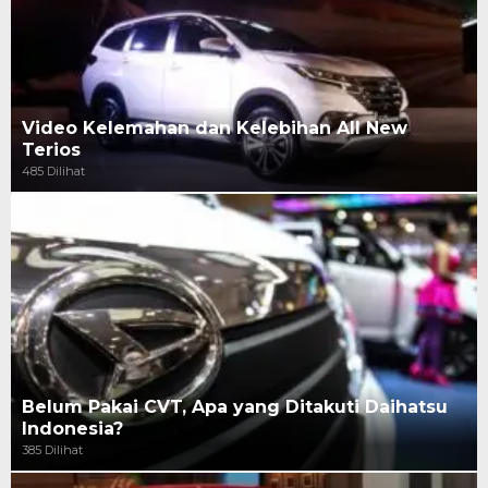
Video Kelemahan dan Kelebihan All New
Terios
485 Dilihat
Belum Pakai CVT, Apa yang Ditakuti Daihatsu
Indonesia?
385 Dilihat