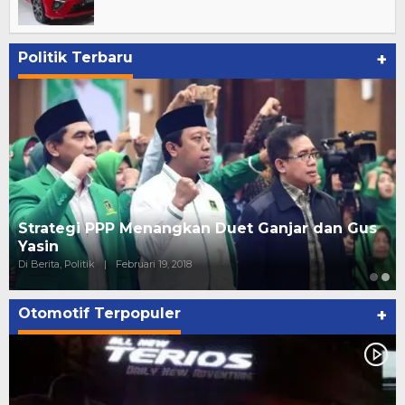
Politik Terbaru
+
Ini Dia Hubungan Partai Garuda dengan
Gerindra
Di Berita, Politik
|
Februari 19, 2018
Otomotif Terpopuler
+