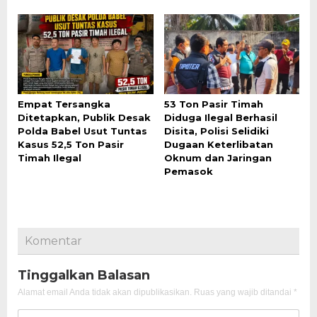
Empat Tersangka
53 Ton Pasir Timah
Ditetapkan, Publik Desak
Diduga Ilegal Berhasil
Polda Babel Usut Tuntas
Disita, Polisi Selidiki
Kasus 52,5 Ton Pasir
Dugaan Keterlibatan
Timah Ilegal
Oknum dan Jaringan
Pemasok
Komentar
Tinggalkan Balasan
Alamat email Anda tidak akan dipublikasikan.
Ruas yang wajib ditandai
*