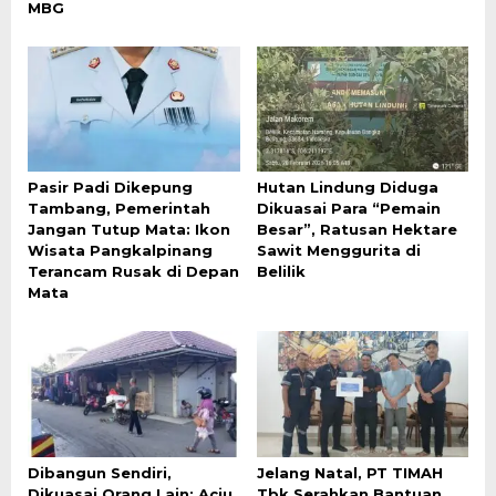
MBG
Pasir Padi Dikepung
Hutan Lindung Diduga
Tambang, Pemerintah
Dikuasai Para “Pemain
Jangan Tutup Mata: Ikon
Besar”, Ratusan Hektare
Wisata Pangkalpinang
Sawit Menggurita di
Terancam Rusak di Depan
Belilik
Mata
Dibangun Sendiri,
Jelang Natal, PT TIMAH
Dikuasai Orang Lain: Aciu
Tbk Serahkan Bantuan