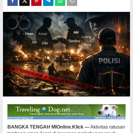
Bebas:
Dugaan
Permainan
Aparat
Penegak
Hukum
Menguat
BANGKA TENGAH MIOnline.Klick —
Aktivitas ratusan