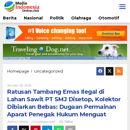
Lewati
ke
konten
Berita
Nasional
Politik
Olahraga
Otomotif
Ratusan
Homepage
Uncategorized
/
Tambang
Emas
Oleh
Januari 30, 2026
Ilegal
Admin
Ratusan Tambang Emas Ilegal di
di
Media
Lahan
Lahan Sawit PT SMJ Disetop, Kolektor
Sawit
Dibiarkan Bebas: Dugaan Permainan
PT
SMJ
Aparat Penegak Hukum Menguat
Disetop,
Admin Media
Uncategorized
-
-
111 Dilihat
Kolektor
Dibiarkan