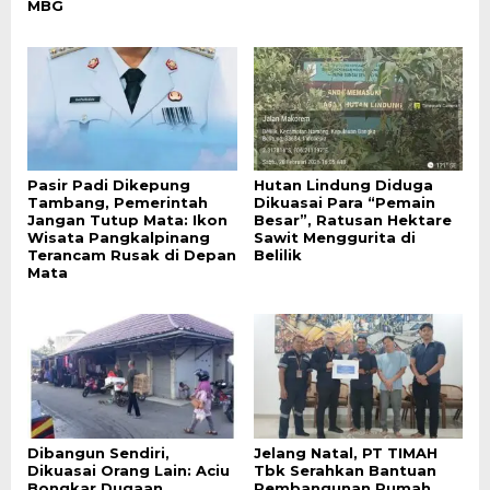
MBG
Pasir Padi Dikepung
Hutan Lindung Diduga
Tambang, Pemerintah
Dikuasai Para “Pemain
Jangan Tutup Mata: Ikon
Besar”, Ratusan Hektare
Wisata Pangkalpinang
Sawit Menggurita di
Terancam Rusak di Depan
Belilik
Mata
Dibangun Sendiri,
Jelang Natal, PT TIMAH
Dikuasai Orang Lain: Aciu
Tbk Serahkan Bantuan
Bongkar Dugaan
Pembangunan Rumah