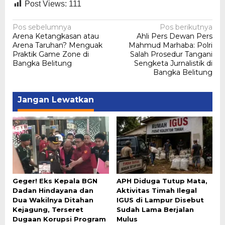
Post Views:
111
Navigasi
Pos sebelumnya
Pos berikutnya
Arena Ketangkasan atau
Ahli Pers Dewan Pers
pos
Arena Taruhan? Menguak
Mahmud Marhaba: Polri
Praktik Game Zone di
Salah Prosedur Tangani
Bangka Belitung
Sengketa Jurnalistik di
Bangka Belitung
Jangan Lewatkan
Geger! Eks Kepala BGN
APH Diduga Tutup Mata,
Dadan Hindayana dan
Aktivitas Timah Ilegal
Dua Wakilnya Ditahan
IGUS di Lampur Disebut
Kejagung, Terseret
Sudah Lama Berjalan
Dugaan Korupsi Program
Mulus