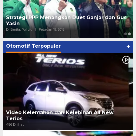
Strategi PPP Menangkan Duet Ganjar dan Gus
Yasin
Di Berita, Politik
|
Februari 19, 2018
Otomotif Terpopuler
+
Video Kelemahan dan Kelebihan All New
Terios
486 Dilihat