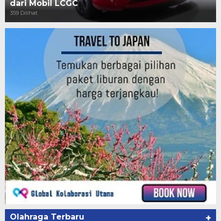
dari Mobil LCGC
359 Dilihat
Olahraga Terbaru
+