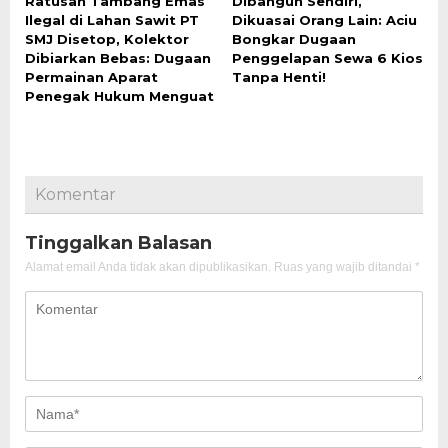
Ratusan Tambang Emas
Dibangun Sendiri,
Ilegal di Lahan Sawit PT
Dikuasai Orang Lain: Aciu
SMJ Disetop, Kolektor
Bongkar Dugaan
Dibiarkan Bebas: Dugaan
Penggelapan Sewa 6 Kios
Permainan Aparat
Tanpa Henti!
Penegak Hukum Menguat
Komentar
Tinggalkan Balasan
Alamat email Anda tidak akan dipublikasikan.
Ruas yang wajib ditandai
*