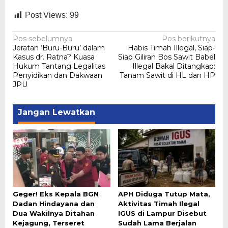
Post Views:
99
Navigasi
Pos sebelumnya
Pos berikutnya
Jeratan ‘Buru-Buru’ dalam
Habis Timah Illegal, Siap-
pos
Kasus dr. Ratna? Kuasa
Siap Giliran Bos Sawit Babel
Hukum Tantang Legalitas
Illegal Bakal Ditangkap:
Penyidikan dan Dakwaan
Tanam Sawit di HL dan HP
JPU
Jangan Lewatkan
Geger! Eks Kepala BGN
APH Diduga Tutup Mata,
Dadan Hindayana dan
Aktivitas Timah Ilegal
Dua Wakilnya Ditahan
IGUS di Lampur Disebut
Kejagung, Terseret
Sudah Lama Berjalan