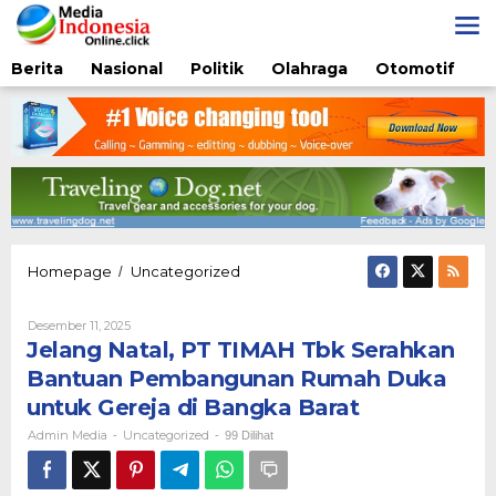
Lewati
ke
konten
Berita
Nasional
Politik
Olahraga
Otomotif
Jelang
Homepage
Uncategorized
/
Natal,
PT
Oleh
Desember 11, 2025
TIMAH
Admin
Jelang Natal, PT TIMAH Tbk Serahkan
Tbk
Media
Serahkan
Bantuan Pembangunan Rumah Duka
Bantuan
untuk Gereja di Bangka Barat
Pembangunan
Rumah
Admin Media
Uncategorized
-
-
99 Dilihat
Duka
untuk
Gereja