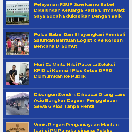
Pelayanan RSUP Soerkarno Babel
Dikeluhkan Keluarga Pasien, Irmawati:
Saya Sudah Edukasikan Dengan Baik
Polda Babel Dan Bhayangkari Kembali
Salurkan Bantuan Logistik Ke Korban
Bencana Di Sumut
Muri Cs Minta Nilai Peserta Seleksi
KPID di Komisi I Plus Ketua DPRD
Diumumkan ke Publik
Dibangun Sendiri, Dikuasai Orang Lain:
Aciu Bongkar Dugaan Penggelapan
Sewa 6 Kios Tanpa Henti!
Vonis Ringan Penganiayaan Mantan
Istri di PN Pangkalpinang: Pelaku