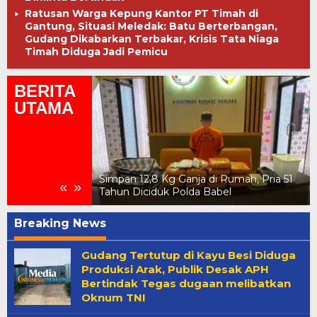
Ratusan Warga Kepung Kantor PT Timah di
Gantung, Situasi Meledak: Batu Berterbangan,
Gudang Dikabarkan Terbakar, Krisis Tata Niaga
Timah Diduga Jadi Pemicu
BERITA
UTAMA
Kesiapsiagaan
a, Irjen Pol
Simpan 12,8 Kg Ganja di Rumah, Pria 51
«
»
gnya Sinergi
Tahun Diciduk Polda Babel
Breaking News
mediaindonesiaonline.click
Gudang Tertutup di Kayu Besi Diduga
Produksi Arak, Publik Desak APH
Bertindak Tegas dugaan melibatkan
Oknum TNI