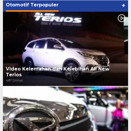
Otomotif Terpopuler
+
Video Kelemahan dan Kelebihan All New
Terios
487 Dilihat