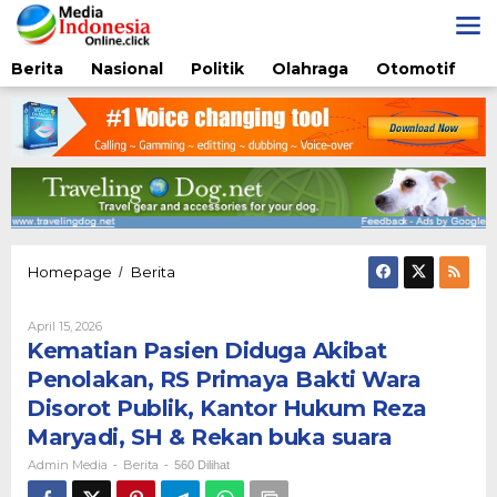
Lewati
ke
konten
Berita
Nasional
Politik
Olahraga
Otomotif
Kematian
Homepage
Berita
/
Pasien
Diduga
Oleh
April 15, 2026
Akibat
Admin
Kematian Pasien Diduga Akibat
Penolakan,
Media
RS
Penolakan, RS Primaya Bakti Wara
Primaya
Disorot Publik, Kantor Hukum Reza
Bakti
Wara
Maryadi, SH & Rekan buka suara
Disorot
Admin Media
Berita
-
-
560 Dilihat
Publik,
Kantor