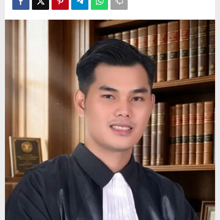
Hukum
Reza
Maryadi,
SH
&
Rekan
buka
suara