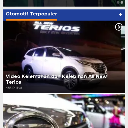
Otomotif Terpopuler
+
Video Kelemahan dan Kelebihan All New
Terios
486 Dilihat