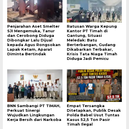
Penjarahan Aset Smelter
Ratusan Warga Kepung
SJI Mengemuka, Tanur
Kantor PT Timah di
dan Cerobong Diduga
Gantung, Situasi
Dibongkar Lalu Dijual
Meledak: Batu
kepada Agus Rongsokan
Berterbangan, Gudang
Lapak Ketam, Aparat
Dikabarkan Terbakar,
Diminta Bertindak
Krisis Tata Niaga Timah
Diduga Jadi Pemicu
BNN Sambangi PT TIMAH,
Empat Tersangka
Perkuat Sinergi
Ditetapkan, Publik Desak
Wujudkan Lingkungan
Polda Babel Usut Tuntas
Kerja Bersih dari Narkoba
Kasus 52,5 Ton Pasir
Timah Ilegal