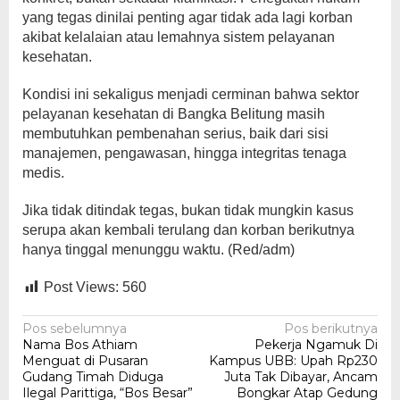
yang tegas dinilai penting agar tidak ada lagi korban
akibat kelalaian atau lemahnya sistem pelayanan
kesehatan.
Kondisi ini sekaligus menjadi cerminan bahwa sektor
pelayanan kesehatan di Bangka Belitung masih
membutuhkan pembenahan serius, baik dari sisi
manajemen, pengawasan, hingga integritas tenaga
medis.
Jika tidak ditindak tegas, bukan tidak mungkin kasus
serupa akan kembali terulang dan korban berikutnya
hanya tinggal menunggu waktu. (Red/adm)
Post Views:
560
Navigasi
Pos sebelumnya
Pos berikutnya
Nama Bos Athiam
Pekerja Ngamuk Di
pos
Menguat di Pusaran
Kampus UBB: Upah Rp230
Gudang Timah Diduga
Juta Tak Dibayar, Ancam
Ilegal Parittiga, “Bos Besar”
Bongkar Atap Gedung