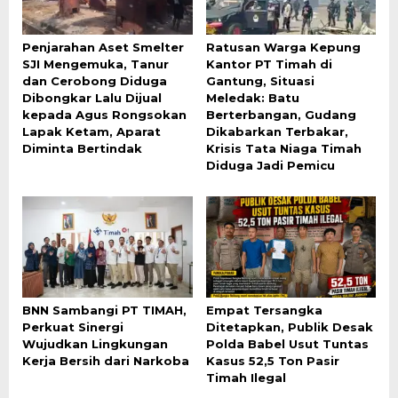
Penjarahan Aset Smelter
Ratusan Warga Kepung
SJI Mengemuka, Tanur
Kantor PT Timah di
dan Cerobong Diduga
Gantung, Situasi
Dibongkar Lalu Dijual
Meledak: Batu
kepada Agus Rongsokan
Berterbangan, Gudang
Lapak Ketam, Aparat
Dikabarkan Terbakar,
Diminta Bertindak
Krisis Tata Niaga Timah
Diduga Jadi Pemicu
BNN Sambangi PT TIMAH,
Empat Tersangka
Perkuat Sinergi
Ditetapkan, Publik Desak
Wujudkan Lingkungan
Polda Babel Usut Tuntas
Kerja Bersih dari Narkoba
Kasus 52,5 Ton Pasir
Timah Ilegal